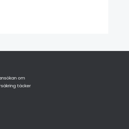
å ansökan om
äkring täcker