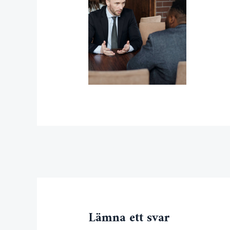
←
Föregående Media
Lämna ett svar