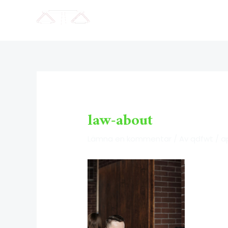
law-about
Lämna en kommentar
/ Av
qdfwt
/
ap