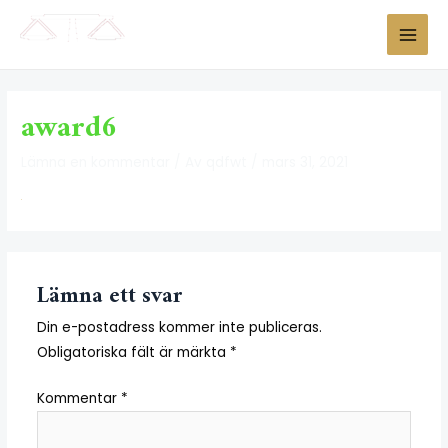
award6
Lämna en kommentar
/ Av
qdfwt
/
mars 31, 2021
Lämna ett svar
Din e-postadress kommer inte publiceras.
Obligatoriska fält är märkta
*
Kommentar
*