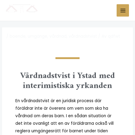
/
boende
,
umgänge
,
vårdnad
,
vårdnadstvist
/ Av
qdfwt
Vårdnadstvist i Ystad med
interimistiska yrkanden
En vårdnadstvist är en juridisk process där
föräldrar inte är överens om vem som ska ha
vårdnad om deras barn. I en sådan situation är
det inte ovanligt att en av föräldrarna också vill
reglera umgängesrätt för barnet under tiden