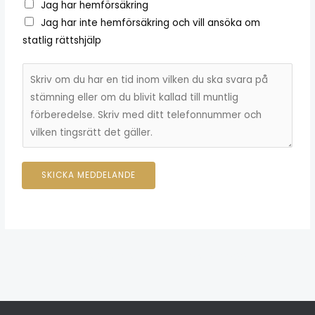
n
Jag har hemförsäkring
s
*
Jag har inte hemförsäkring och vill ansöka om
t
statlig rättshjälp
*
M
e
d
d
e
l
SKICKA MEDDELANDE
a
n
d
e
←
Föregående
Nästa Inlägg
→
Inlägg