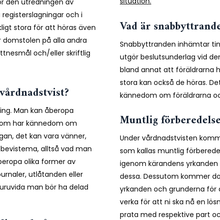
situation.
ör den utredningen av
 registerslagningar och i
Vad är snabbyttrand
ligt stora för att höras även
ar domstolen på alla andra
Snabbyttranden inhämtar tin
tnesmål och/eller skriftlig
utgör beslutsunderlag vid de
bland annat att föräldrarna h
stora kan också de höras. Det
 vårdnadstvist?
kännedom om föräldrarna oc
sning. Man kan åberopa
Muntlig förberedels
ra som har kännedom om
gan, det kan vara vänner,
Under vårdnadstvisten komme
t bevistema, alltså vad man
som kallas muntlig förbered
beropa olika former av
igenom kärandens yrkanden oc
ournaler, utlåtanden eller
dessa. Dessutom kommer dom
huruvida man bör ha delad
yrkanden och grunderna för
verka för att ni ska nå en l
prata med respektive part oc