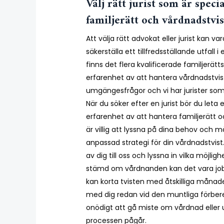
Välj rätt jurist som är speci
familjerätt och vårdnadstvis
Att välja rätt advokat eller jurist kan v
säkerställa ett tillfredsställande utfall 
finns det flera kvalificerade familjerät
erfarenhet av att hantera vårdnadstvi
umgängesfrågor och vi har jurister som 
När du söker efter en jurist bör du let
erfarenhet av att hantera familjerätt 
är villig att lyssna på dina behov och m
anpassad strategi för din vårdnadstvis
av dig till oss och lyssna in vilka möjligh
stämd om vårdnanden kan det vara jobb
kan korta tvisten med åtskilliga månader
med dig redan vid den muntliga förbered
onödigt att gå miste om vårdnad elle
processen pågår.