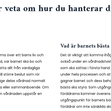
er veta om hur du hanterar d
Vad är barnets bästa 
a över ett barns liv och
Det är viktigt att komma ihåg
rd, var barnet ska bo och
också under en vårdnadstvist.
a allt från vardagliga
som ska sättas i första hand. 
ill större beslut som rör
under hela processen och at
rige delas vårdnad normalt
gagnar barnet och dess beho
ifta eller sammanboende. Om
bästa ska styra. Som utgång
om vårdnaden uppstår en
föräldrarna kommer överens 
utgångspunkt för barnets b
föräldrar om inte särskilda sk