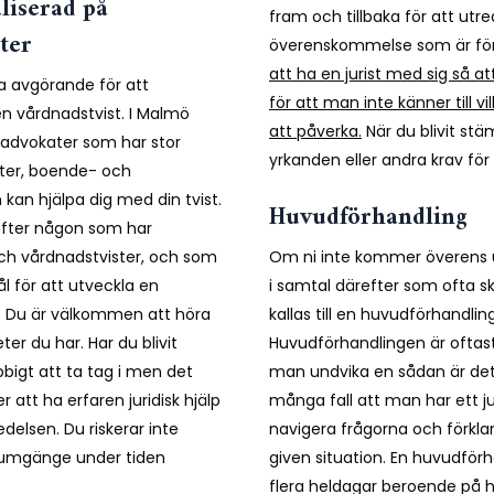
aliserad på
fram och tillbaka för att utr
ter
överenskommelse som är för
att ha en jurist med sig så att
ara avgörande för att
för att man inte känner till 
i en vårdnadstvist. I Malmö
att påverka.
När du blivit stä
tsadvokater som har stor
yrkanden eller andra krav för 
ster, boende- och
kan hjälpa dig med din tvist.
Huvudförhandling
a efter någon som har
Om ni inte kommer överens u
och vårdnadstvister, och som
i samtal därefter som ofta s
ål för att utveckla en
kallas till en huvudförhandli
t. Du är välkommen att höra
Huvudförhandlingen är oftas
eter du har. Har du blivit
man undvika en sådan är det 
igt att ta tag i men det
många fall att man har ett jur
 att ha erfaren juridisk hjälp
navigera frågorna och förklara
elsen. Du riskerar inte
given situation. En huvudförh
r umgänge under tiden
flera heldagar beroende på 