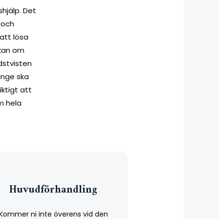
shjälp. Det
 och
att lösa
ökan om
dstvisten
änge ska
ktigt att
om hela
Huvudförhandling
Kommer ni inte överens vid den