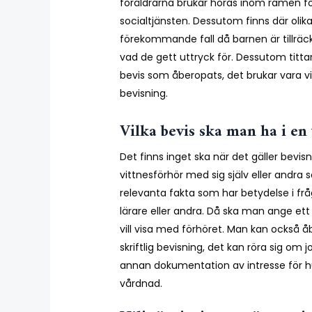
föräldrarna brukar höras inom ramen f
socialtjänsten. Dessutom finns där olika
förekommande fall då barnen är tillräck
vad de gett uttryck för. Dessutom titt
bevis som åberopats, det brukar vara vit
bevisning.
Vilka bevis ska man ha i en
Det finns inget ska när det gäller bevi
vittnesförhör med sig själv eller and
relevanta fakta som har betydelse i frå
lärare eller andra. Då ska man ange et
vill visa med förhöret. Man kan också å
skriftlig bevisning, det kan röra sig om j
annan dokumentation av intresse för 
vårdnad.