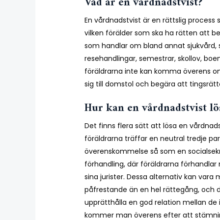
Vad är en vårdnadstvist?
En vårdnadstvist är en rättslig proces
vilken förälder som ska ha rätten att 
som handlar om bland annat sjukvård, s
resehandlingar, semestrar, skollov, 
föräldrarna inte kan komma överens o
sig till domstol och begära att tingsrät
Hur kan en vårdnadstvist lö
Det finns flera sätt att lösa en vårdnad
föräldrarna träffar en neutral tredje pa
överenskommelse så som en socialsekr
förhandling, där föräldrarna förhandla
sina jurister. Dessa alternativ kan vara
påfrestande än en hel rättegång, och de
upprätthålla en god relation mellan de
kommer man överens efter att stämni