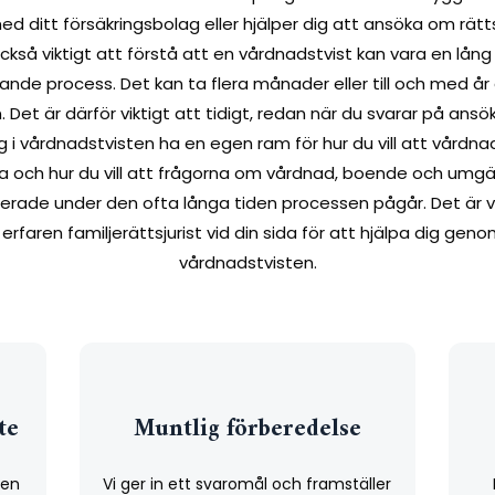
d ditt försäkringsbolag eller hjälper dig att ansöka om rätt
också viktigt att förstå att en vårdnadstvist kan vara en lång
ande process. Det kan ta flera månader eller till och med år 
n. Det är därför viktigt att tidigt, redan när du svarar på ans
 i vårdnadstvisten ha en egen ram för hur du vill att vårdna
ta och hur du vill att frågorna om vårdnad, boende och umg
lerade under den ofta långa tiden processen pågår. Det är vi
erfaren familjerättsjurist vid din sida för att hjälpa dig gen
vårdnadstvisten.
te
Muntlig förberedelse
den
Vi ger in ett svaromål och framställer