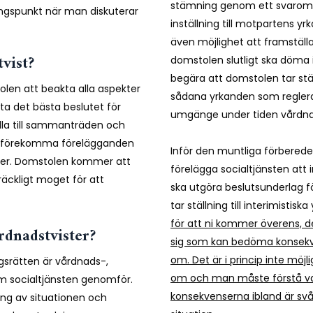
stämning genom ett svaromål
ngspunkt när man diskuterar
inställning till motpartens 
även möjlighet att framställa
vist?
domstolen slutligt ska döma 
begära att domstolen tar ställ
en att beakta alla aspekter
sådana yrkanden som regler
tta det bästa beslutet för
umgänge under tiden vårdna
lla till sammanträden och
t förekomma förelägganden
Inför den muntliga förbered
 saker. Domstolen kommer att
förelägga socialtjänsten a
räckligt moget för att
ska utgöra beslutsunderlag f
tar ställning till interimistisk
för att ni kommer överens, de
rdnadstvister?
sig som kan bedöma konsekv
om. Det är i princip inte mö
ngsrätten är vårdnads-,
om och man måste förstå v
 socialtjänsten genomför.
konsekvenserna ibland är svå
ing av situationen och