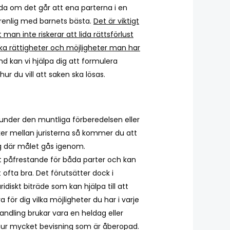
eda om det går att ena parterna i en
enlig med barnets bästa.
Det är viktigt
 man inte riskerar att lida rättsförlust
vilka rättigheter och möjligheter man har
md kan vi hjälpa dig att formulera
hur du vill att saken ska lösas.
nder den muntliga förberedelsen eller
ker mellan juristerna så kommer du att
ng där målet gås igenom.
t påfrestande för båda parter och kan
ofta bra. Det förutsätter dock i
idiskt biträde som kan hjälpa till att
 för dig vilka möjligheter du har i varje
andling brukar vara en heldag eller
hur mycket bevisning som är åberopad.