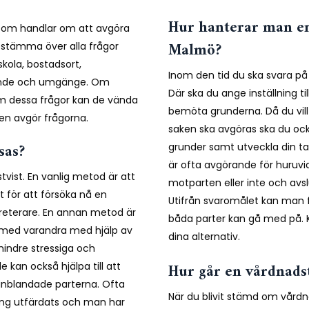
Hur hanterar man e
s som handlar om att avgöra
Malmö?
bestämma över alla frågor
kola, bostadsort,
Inom den tid du ska svara på
boende och umgänge. Om
Där ska du ange inställning t
m dessa frågor kan de vända
bemöta grunderna. Då du vil
ten avgör frågorna.
saken ska avgöras ska du oc
sas?
grunder samt utveckla din tal
är ofta avgörande för huru
stvist. En vanlig metod är att
motparten eller inte och avsl
rt för att försöka nå en
Utifrån svaromålet kan man f
eterare. En annan metod är
båda parter kan gå med på. 
r med varandra med hjälp av
dina alternativ.
 mindre stressiga och
Hur går en vårdnadst
 kan också hjälpa till att
 inblandade parterna. Ofta
När du blivit stämd om vård
ng utfärdats och man har