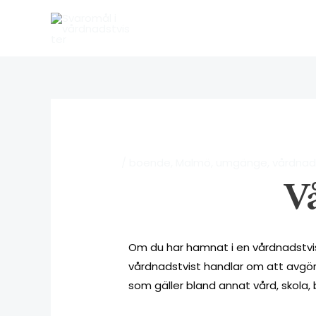
/
boende
,
Malmö
,
umgänge
,
vårdna
V
Om du har hamnat i en vårdnadstvis
vårdnadstvist handlar om att avgöra
som gäller bland annat vård, skola