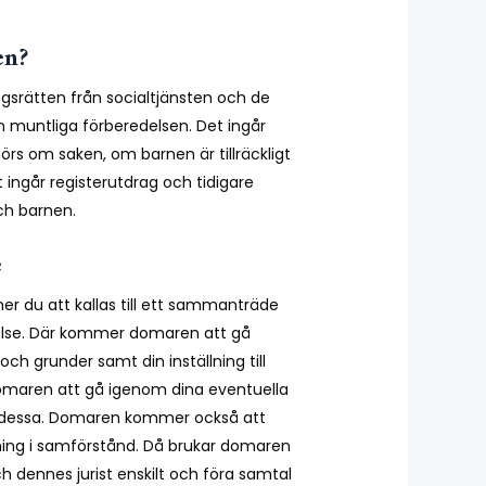
en?
gsrätten från socialtjänsten och de
n muntliga förberedelsen. Det ingår
örs om saken, om barnen är tillräckligt
 ingår registerutdrag och tidigare
h barnen.
e
r du att kallas till ett sammanträde
else. Där kommer domaren att gå
h grunder samt din inställning till
aren att gå igenom dina eventuella
 dessa. Domaren kommer också att
ösning i samförstånd. Då brukar domaren
h dennes jurist enskilt och föra samtal