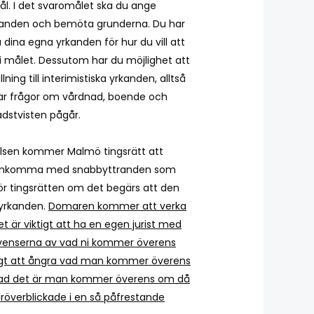
. I det svaromålet ska du ange
yrkanden och bemöta grunderna. Du har
 dina egna yrkanden för hur du vill att
i målet. Dessutom har du möjlighet att
ning till interimistiska yrkanden, alltså
ar frågor om vårdnad, boende och
dstvisten pågår.
elsen kommer Malmö tingsrätt att
tt inkomma med snabbyttranden som
ör tingsrätten om det begärs att den
a yrkanden.
Domaren kommer att verka
t är viktigt att ha en egen jurist med
enserna av vad ni kommer överens
jligt att ångra vad man kommer överens
ad det är man kommer överens om då
röverblickade i en så påfrestande