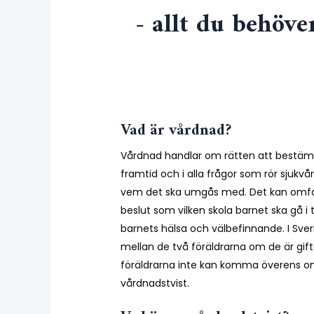
- allt du behöv
Vad är vårdnad?
Vårdnad handlar om rätten att bestämm
framtid och i alla frågor som rör sjukvå
vem det ska umgås med. Det kan omfatt
beslut som vilken skola barnet ska gå i t
barnets hälsa och välbefinnande. I Sve
mellan de två föräldrarna om de är g
föräldrarna inte kan komma överens 
vårdnadstvist.