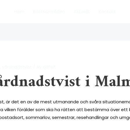
Hem
Rättsområden
Aktuellt
Kontakt
d
,
vårdnadstvist
/ Av
qdfwt
årdnadstvist i Mal
t, är det en av de mest utmanande och svåra situationerna
 vilken förälder som ska ha rätten att bestämma över ett bar
, bostadsort, sommarlov, semestrar, resehandlingar och um