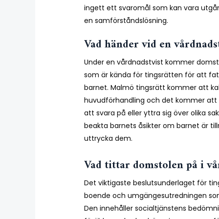
ingett ett svaromål som kan vara utgå
en samförståndslösning.
Vad händer vid en vårdnadst
Under en vårdnadstvist kommer domstol
som är kända för tingsrätten för att fa
barnet. Malmö tingsrätt kommer att ka
huvudförhandling och det kommer at
att svara på eller yttra sig över olika
beakta barnets åsikter om barnet är till
uttrycka dem.
Vad tittar domstolen på i vå
Det viktigaste beslutsunderlaget för ti
boende och umgängesutredningen som
Den innehåller socialtjänstens bedömn