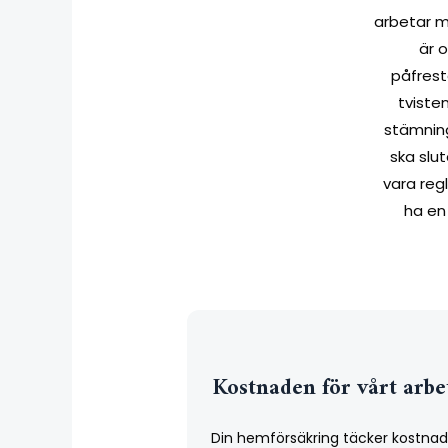
arbetar me
är 
påfrest
tviste
stämning
ska slu
vara reg
ha en 
Kostnaden för vårt arbe
Din hemförsäkring täcker kostna