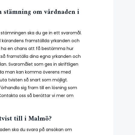
n stämning om vårdnaden i
 stämningen ska du ge in ett svaromål.
ill kärandens framställda yrkanden och
l ha en chans att få bestämma hur
kså framställa dina egna yrkanden och
an. Svaromålet som ges in skriftligen
vida man kan komma överens med
uta tvisten så snart som möjligt.
örhandla sig fram till en lösning som
Kontakta oss så berättar vi mer om
vist till i Malmö?
naden ska du svara på ansökan om